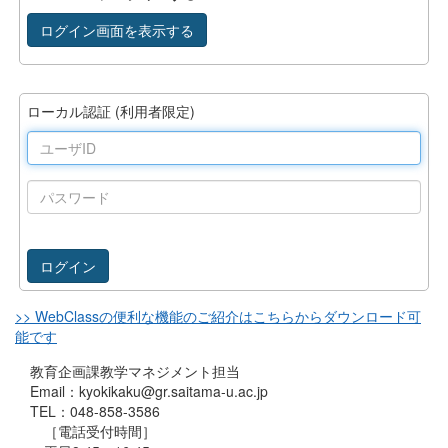
ログイン画面を表示する
ローカル認証 (利用者限定)
ユ
ー
ザ
パ
ID
ス
ワ
ー
ド
>> WebClassの便利な機能のご紹介はこちらからダウンロード可
能です
教育企画課教学マネジメント担当
Email：kyokikaku@gr.saitama-u.ac.jp
TEL：048-858-3586
［電話受付時間］