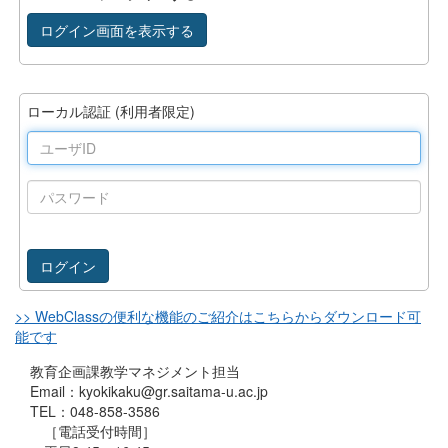
ログイン画面を表示する
ローカル認証 (利用者限定)
ユ
ー
ザ
パ
ID
ス
ワ
ー
ド
>> WebClassの便利な機能のご紹介はこちらからダウンロード可
能です
教育企画課教学マネジメント担当
Email：kyokikaku@gr.saitama-u.ac.jp
TEL：048-858-3586
［電話受付時間］